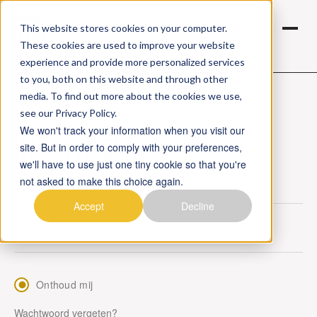
This website stores cookies on your computer.
These cookies are used to improve your website
experience and provide more personalized services
to you, both on this website and through other
media. To find out more about the cookies we use,
Vous préférez voir cette page en Français ?
Cliquez ici.
see our Privacy Policy.
INLOGGEN
We won't track your information when you visit our
KLANTENZONE
site. But in order to comply with your preferences,
we'll have to use just one tiny cookie so that you're
not asked to make this choice again.
Accept
Decline
Onthoud mij
Wachtwoord vergeten?