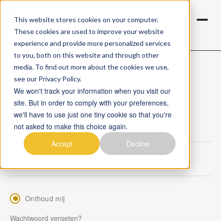
This website stores cookies on your computer.
These cookies are used to improve your website
experience and provide more personalized services
to you, both on this website and through other
media. To find out more about the cookies we use,
Vous préférez voir cette page en Français ?
Cliquez ici.
see our Privacy Policy.
INLOGGEN
We won't track your information when you visit our
KLANTENZONE
site. But in order to comply with your preferences,
we'll have to use just one tiny cookie so that you're
not asked to make this choice again.
Accept
Decline
Onthoud mij
Wachtwoord vergeten?